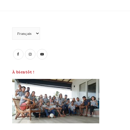
Choisir
une
langue
À bientôt !