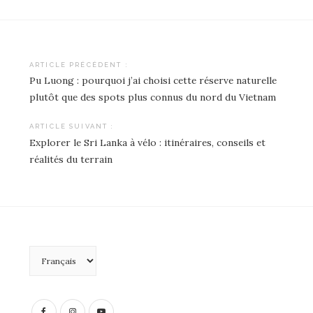
ARTICLE PRÉCÉDENT :
Pu Luong : pourquoi j’ai choisi cette réserve naturelle
Navigation
plutôt que des spots plus connus du nord du Vietnam
de
ARTICLE SUIVANT :
l’article
Explorer le Sri Lanka à vélo : itinéraires, conseils et
réalités du terrain
Choisir
une
langue