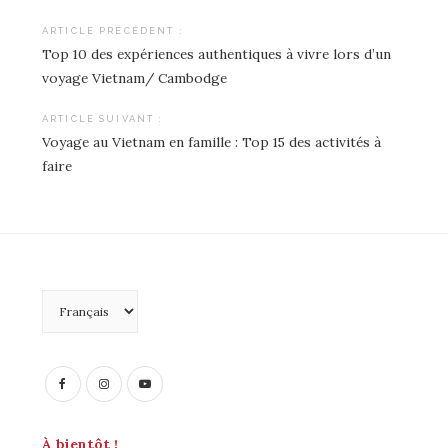
ARTICLE PRÉCÉDENT :
Top 10 des expériences authentiques à vivre lors d’un
Navigation
voyage Vietnam/ Cambodge
de
ARTICLE SUIVANT :
l’article
Voyage au Vietnam en famille : Top 15 des activités à
faire
Choisir
une
langue
À bientôt !