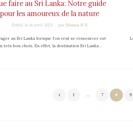
e faire au Sri Lanka: Notre guide
pour les amoureux de la nature
Publié le
14 avril 2023
par
Mouna R H
ager au Sri Lanka lorsque l’on veut se ressourcer est
L
n très bon choix. En effet, la destination Sri Lanka…
1
…
7
8
9
vigation
s
icles