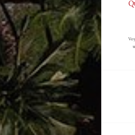
Qu
Voy
u
Na
de
art