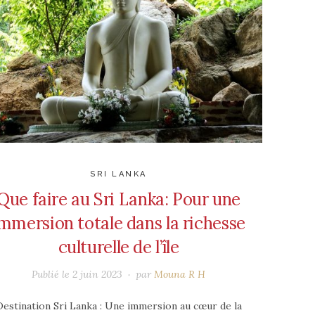
SRI LANKA
Que faire au Sri Lanka: Pour une
mmersion totale dans la richesse
culturelle de l’île
Publié le
2 juin 2023
par
Mouna R H
Destination Sri Lanka : Une immersion au cœur de la