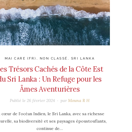
MAI CARE (FR)
,
NON CLASSÉ
,
SRI LANKA
es Trésors Cachés de la Côte Est
du Sri Lanka : Un Refuge pour les
Âmes Aventurières
Publié le
26 février 2024
par
Mouna R H
 cœur de l’océan Indien, le Sri Lanka, avec sa richesse
turelle, sa biodiversité et ses paysages époustouflants,
continue de…