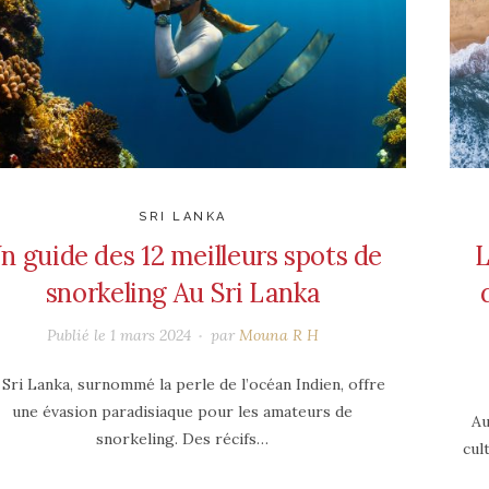
SRI LANKA
n guide des 12 meilleurs spots de
L
snorkeling Au Sri Lanka
Publié le
1 mars 2024
par
Mouna R H
 Sri Lanka, surnommé la perle de l’océan Indien, offre
une évasion paradisiaque pour les amateurs de
Au
snorkeling. Des récifs…
cul