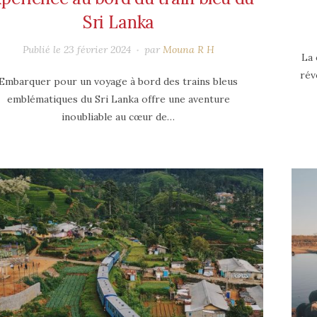
Sri Lanka
Publié le
23 février 2024
par
Mouna R H
La 
rév
Embarquer pour un voyage à bord des trains bleus
emblématiques du Sri Lanka offre une aventure
inoubliable au cœur de…