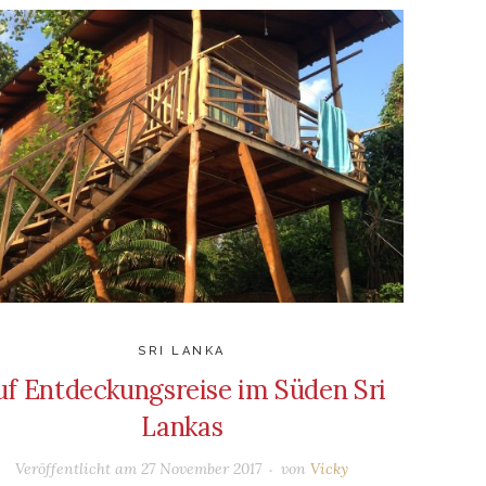
SRI LANKA
uf Entdeckungsreise im Süden Sri
Lankas
Veröffentlicht am
27 November 2017
von
Vicky