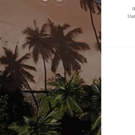
I
Unt